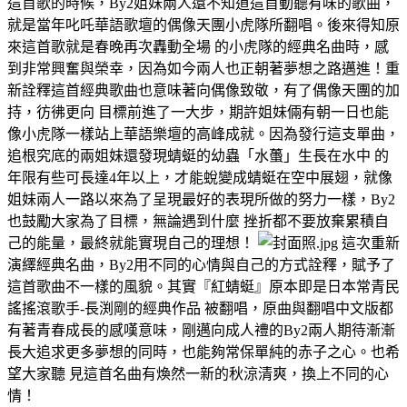
這首歌的時候，By2姐妹兩人還不知道這首動聽有味的歌曲，
就是當年叱吒華語歌壇的偶像天團小虎隊所翻唱。後來得知原
來這首歌就是春晚再次轟動全場 的小虎隊的經典名曲時，感
到非常興奮與榮幸，因為如今兩人也正朝著夢想之路邁進！重
新詮釋這首經典歌曲也意味著向偶像致敬，有了偶像天團的加
持，彷彿更向 目標前進了一大步，期許姐妹倆有朝一日也能
像小虎隊一樣站上華語樂壇的高峰成就。因為發行這支單曲，
追根究底的兩姐妹還發現蜻蜓的幼蟲「水蠆」生長在水中 的
年限有些可長達4年以上，才能蛻變成蜻蜓在空中展翅，就像
姐妹兩人一路以來為了呈現最好的表現所做的努力一樣，By2
也鼓勵大家為了目標，無論遇到什麼 挫折都不要放棄累積自
己的能量，最終就能實現自己的理想！
這次重新
演繹經典名曲，By2用不同的心情與自己的方式詮釋，賦予了
這首歌曲不一樣的風貌。其實『紅蜻蜓』原本即是日本常青民
謠搖滾歌手-長渕剛的經典作品 被翻唱，原曲與翻唱中文版都
有著青春成長的感嘆意味，剛邁向成人禮的By2兩人期待漸漸
長大追求更多夢想的同時，也能夠常保單純的赤子之心。也希
望大家聽 見這首名曲有煥然一新的秋涼清爽，換上不同的心
情！