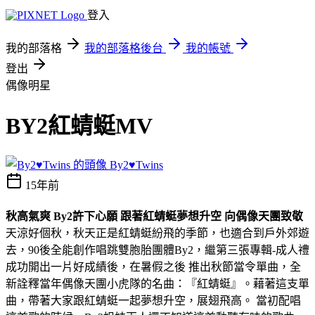
登入
我的部落格
我的部落格後台
我的帳號
登出
偶像明星
BY2紅蜻蜓MV
By2♥Twins
15年前
秋高氣爽 By2許下心願 跟著紅蜻蜓夢想升空 向偶像天團致敬
天涼好個秋，秋天正是紅蜻蜓紛飛的季節，也適合到戶外郊遊
去，90後全能創作唱跳雙胞胎團體By2，繼第三張專輯-成人禮
成功開出一片好成績後，在暑假之後 推出秋節當令單曲，全
新詮釋當年偶像天團小虎隊的名曲：『紅蜻蜓』。藉著這支單
曲，帶著大家跟紅蜻蜓一起夢想升空，展翅飛高。 當初配唱