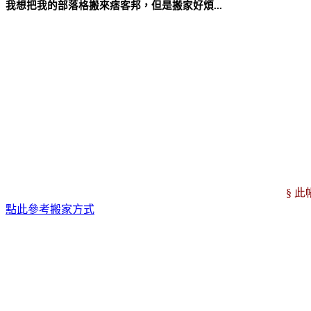
我想把我的部落格搬來痞客邦，但是搬家好煩...
§ 
點此參考搬家方式