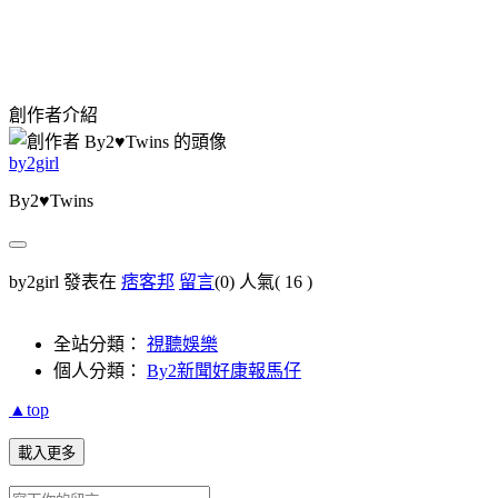
創作者介紹
by2girl
By2♥Twins
by2girl 發表在
痞客邦
留言
(0)
人氣(
16
)
全站分類：
視聽娛樂
個人分類：
By2新聞好康報馬仔
▲top
載入更多