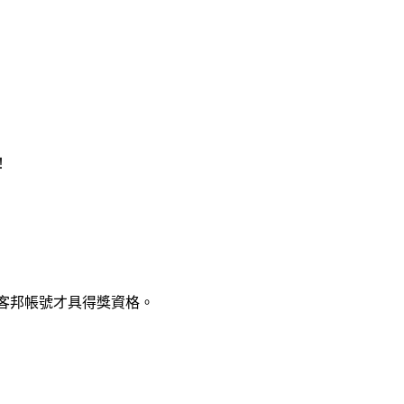
！
客邦帳號才具得獎資格。