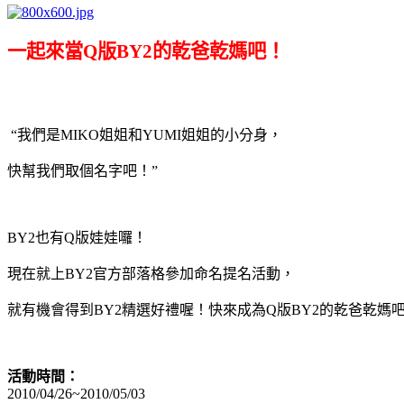
一起來當Q版BY2的乾爸乾媽吧！
“
我們是
MIKO
姐姐和
YUMI
姐姐的小分身，
快幫我們取個名字吧！
”
BY2
也有
Q
版娃娃囉！
現在就上
BY2
官方部落格參加命名提名活動，
就有機會得到
BY2
精選好禮喔！快來成為
Q
版
BY2
的乾爸乾媽
活動時間：
2010/04/26~2010/05/03