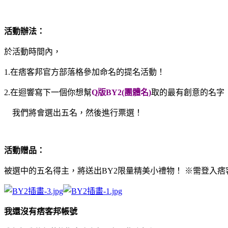
活動辦法：
於活動時間內，
1.
在痞客邦官方部落格參加命名的提名活動！
2.
在迴響寫下一個你想幫
Q
版
BY2(
團體名
)
取的最有創意的名字
我們將會選出五名，然後進行票選！
活動贈品：
被選中的五名得主，將送出
BY2
限量精美小禮物！
※需登入痞
我還沒有痞客邦帳號