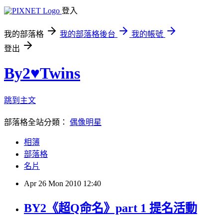
登入
我的部落格
我的部落格後台
我的帳號
登出
By2♥Twins
跳到主文
部落格全站分類：
偶像明星
相簿
部落格
名片
Apr
26
Mon
2010
12:40
BY2《超Q命名》part 1 提名活動