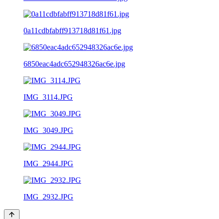
0a11cdbfabff913718d81f61.jpg
6850eac4adc652948326ac6e.jpg
IMG_3114.JPG
IMG_3049.JPG
IMG_2944.JPG
IMG_2932.JPG