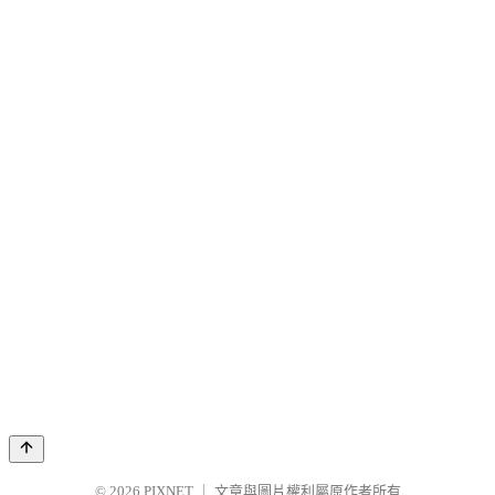
© 2026
PIXNET
｜
文章與圖片權利屬原作者所有