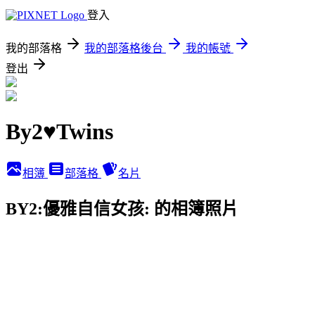
登入
我的部落格
我的部落格後台
我的帳號
登出
By2♥Twins
相簿
部落格
名片
BY2:優雅自信女孩: 的相簿照片