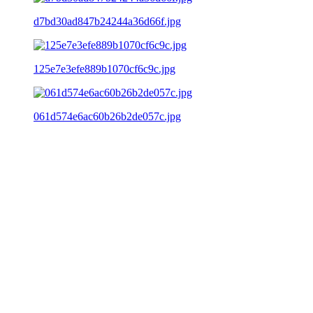
d7bd30ad847b24244a36d66f.jpg
125e7e3efe889b1070cf6c9c.jpg
061d574e6ac60b26b2de057c.jpg