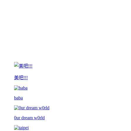
美吧!!!
baba
0ur dream w0rld